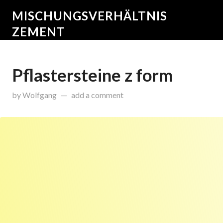
MISCHUNGSVERHÄLTNIS
ZEMENT
Pflastersteine z form
on
September 22, 2015
by
Wolfgang
add a comment