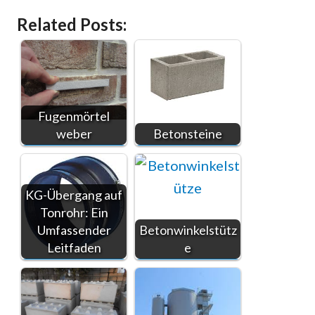
Related Posts:
Fugenmörtel
weber
Betonsteine
KG-Übergang auf
Tonrohr: Ein
Umfassender
Betonwinkelstütz
Leitfaden
e