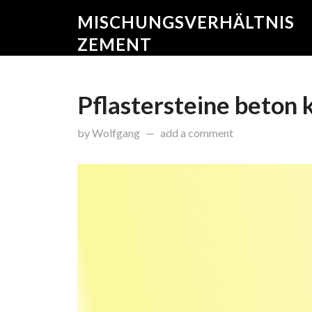
MISCHUNGSVERHÄLTNIS
ZEMENT
Pflastersteine beton 
on
September 25, 2015
by
Wolfgang
add a comment