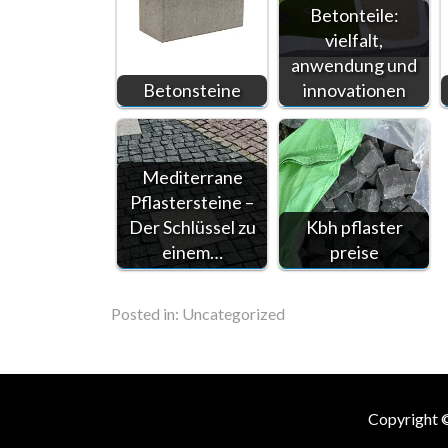
Betonteile:
vielfalt,
anwendung und
Betonsteine
innovationen
Mediterrane
Pflastersteine –
Der Schlüssel zu
Kbh pflaster
einem…
preise
Posted in:
Uncategorized
Copyright