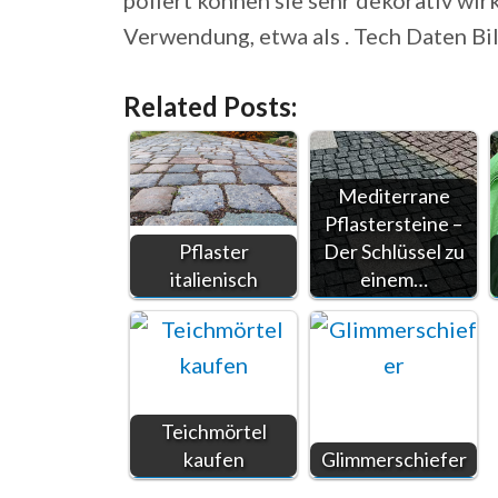
poliert können sie sehr dekorativ wi
Verwendung, etwa als . Tech Daten Bil
Related Posts:
Mediterrane
Pflastersteine –
Pflaster
Der Schlüssel zu
italienisch
einem…
Teichmörtel
kaufen
Glimmerschiefer