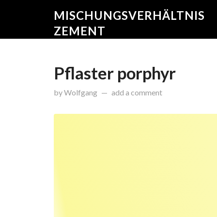
MISCHUNGSVERHÄLTNIS
ZEMENT
Pflaster porphyr
on
Februar 18, 2015
by
Wolfgang
add a comment