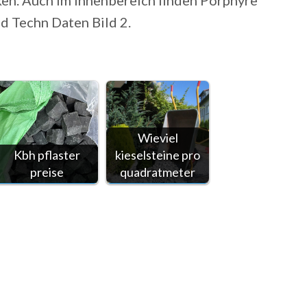
rken. Auch im Innenbereich finden Porphyre
d Techn Daten Bild 2.
Wieviel
Kbh pflaster
kieselsteine pro
preise
quadratmeter