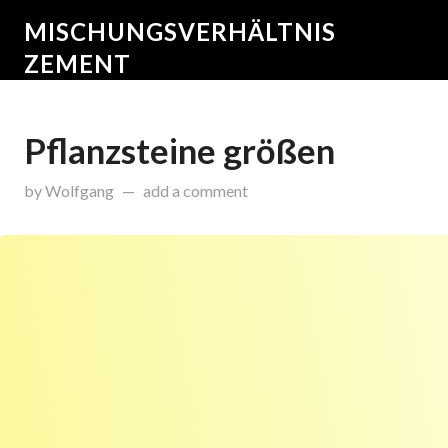
MISCHUNGSVERHÄLTNIS
ZEMENT
Pflanzsteine größen
on
Februar 4, 2015
by
Wolfgang
add a comment