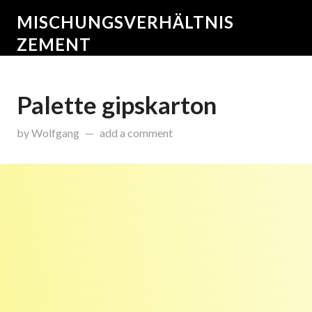
MISCHUNGSVERHÄLTNIS
ZEMENT
Palette gipskarton
on
Dezember 16, 2015
by
Wolfgang
add a comment