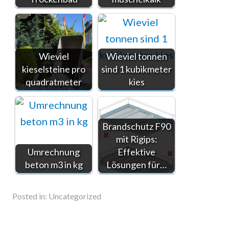
Wieviel
Wieviel tonnen
kieselsteine pro
sind 1 kubikmeter
quadratmeter
kies
Brandschutz F90
mit Rigips:
Umrechnung
Effektive
beton m3 in kg
Lösungen für…
Posted in:
Uncategorized