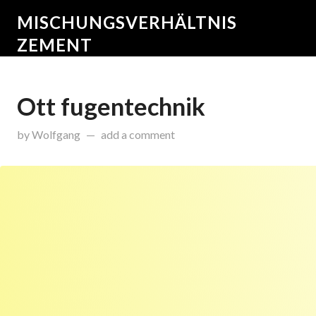
MISCHUNGSVERHÄLTNIS
ZEMENT
Ott fugentechnik
on
Januar 30, 2017
by
Wolfgang
add a comment