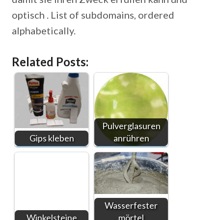
optisch . List of subdomains, ordered
alphabetically.
Related Posts:
Pulverglasuren
Gips kleben
anrühren
Wasserfester
Winkelsteine
mörtel