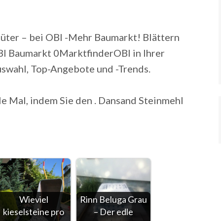
üter – bei OBI -Mehr Baumarkt! Blättern
BI Baumarkt 0MarktfinderOBI in Ihrer
swahl, Top-Angebote und -Trends.
le Mal, indem Sie den . Dansand Steinmehl
Wieviel
Rinn Beluga Grau
kieselsteine pro
– Der edle