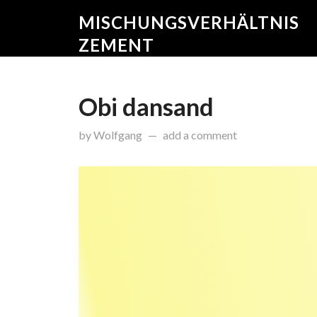
MISCHUNGSVERHÄLTNIS
ZEMENT
Obi dansand
on
Oktober 30, 2015
by
Wolfgang
add a comment