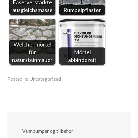
Faserverstärkte
ausgleichsmasse
Rumpelpflaster
Welcher mörtel
für
Mörtel
natursteinmauer
abbindezeit
Posted in:
Uncategorized
Vannpumper og tilbehør