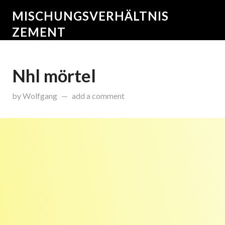
MISCHUNGSVERHÄLTNIS
ZEMENT
Nhl mörtel
on
Juni 15, 2015
by
Wolfgang
add a comment