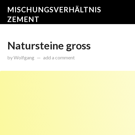
MISCHUNGSVERHÄLTNIS
ZEMENT
Natursteine gross
on
Dezember 17, 2015
by
Wolfgang
add a comment