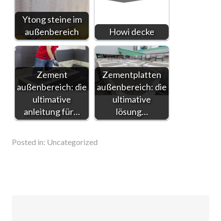
Ytong steine im
außenbereich
Howi decke
Zement
Zementplatten
außenbereich: die
außenbereich: die
ultimative
ultimative
anleitung für…
lösung…
Posted in:
Uncategorized