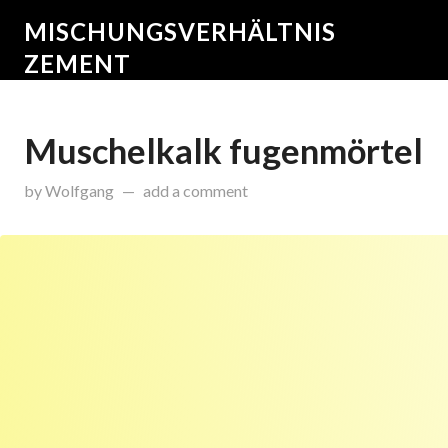
MISCHUNGSVERHÄLTNIS
ZEMENT
Muschelkalk fugenmörtel
on
Februar 17, 2015
by
Wolfgang
add a comment