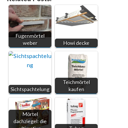
Fugenmörtel
weber
Howi decke
Teichmörtel
Sichtspachtelung
kaufen
Mörtel
dachziegel: die