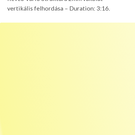
vertikális felhordása – Duration: 3:16.