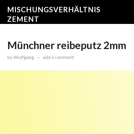
MISCHUNGSVERHÄLTNIS
ZEMENT
Münchner reibeputz 2mm
on
Oktober 16, 2015
by
Wolfgang
add a comment