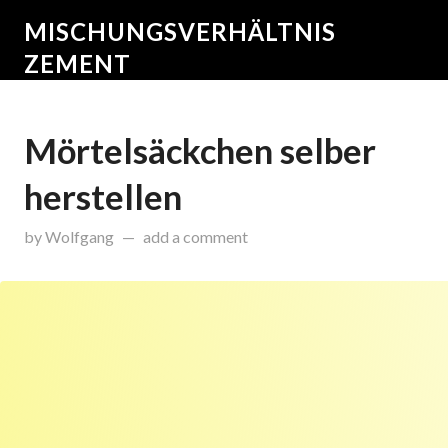
MISCHUNGSVERHÄLTNIS
ZEMENT
Mörtelsäckchen selber
herstellen
updated on
Juli 25, 2024
by
Wolfgang
add a comment