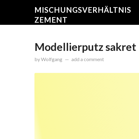
MISCHUNGSVERHÄLTNIS
ZEMENT
Modellierputz sakret
on
Dezember 23, 2015
by
Wolfgang
add a comment