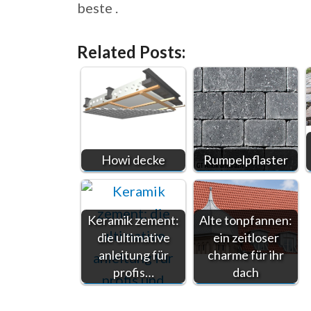
beste .
Related Posts:
Howi decke
Rumpelpflaster
Keramik zement:
Alte tonpfannen:
die ultimative
ein zeitloser
anleitung für
charme für ihr
profis…
dach