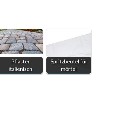
Pflaster
Spritzbeutel für
italienisch
mörtel