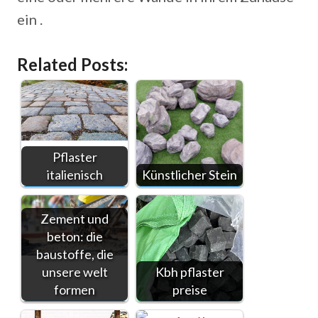
ein .
Related Posts:
Pflaster
italienisch
Künstlicher Stein
Zement und
beton: die
baustoffe, die
unsere welt
Kbh pflaster
formen
preise