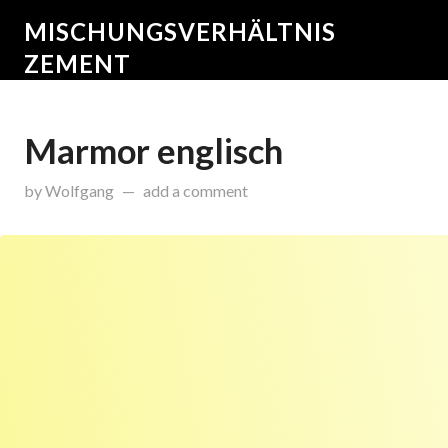
MISCHUNGSVERHÄLTNIS
ZEMENT
Marmor englisch
on
August 3, 2017
by
Wolfgang
add a comment