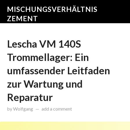
MISCHUNGSVERHÄLTNIS
ZEMENT
Lescha VM 140S
Trommellager: Ein
umfassender Leitfaden
zur Wartung und
Reparatur
updated on
November 11, 2024
by
Wolfgang
add a comment