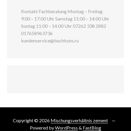
Kontakt Fachberatung Montag – Freitag
9:00 – 17:00 Uhr Samstag 11:00 – 14:00 Uhr
Sontag 11:00 – 14:00 Uhr 07262 338 2882
017658963736
kundenservice@buchkons.ru
Copyright © 2026
Mischungsverhältnis zement
Powered by
WordPress
&
FastBlog