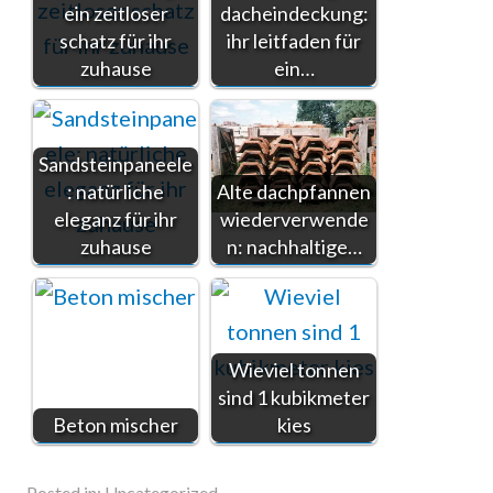
ein zeitloser
dacheindeckung:
schatz für ihr
ihr leitfaden für
zuhause
ein…
Sandsteinpaneele
: natürliche
Alte dachpfannen
eleganz für ihr
wiederverwende
zuhause
n: nachhaltige…
Wieviel tonnen
sind 1 kubikmeter
Beton mischer
kies
Posted in:
Uncategorized