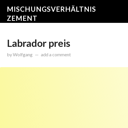
MISCHUNGSVERHÄLTNIS
ZEMENT
Labrador preis
on
Januar 20, 2015
by
Wolfgang
add a comment