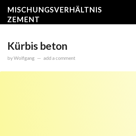
MISCHUNGSVERHÄLTNIS
ZEMENT
Kürbis beton
on
Oktober 5, 2017
by
Wolfgang
add a comment