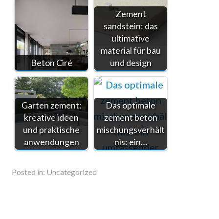
Zement
sandstein: das
ultimative
material für bau
Beton Ciré
und design
Garten zement:
Das optimale
kreative ideen
zement beton
und praktische
mischungsverhält
anwendungen
nis: ein…
Posted in:
Uncategorized