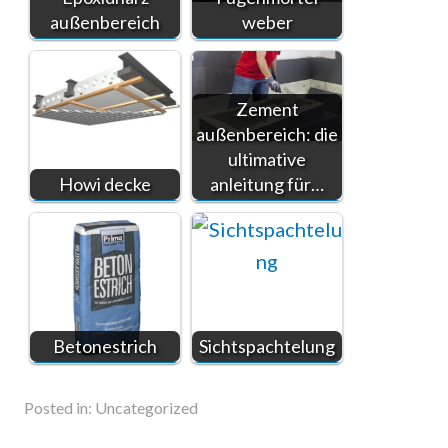
außenbereich
weber
Zement
außenbereich: die
ultimative
Howi decke
anleitung für…
Betonestrich
Sichtspachtelung
Posted in:
Uncategorized