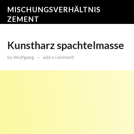
MISCHUNGSVERHÄLTNIS
ZEMENT
Kunstharz spachtelmasse
on
Dezember 14, 2015
by
Wolfgang
add a comment