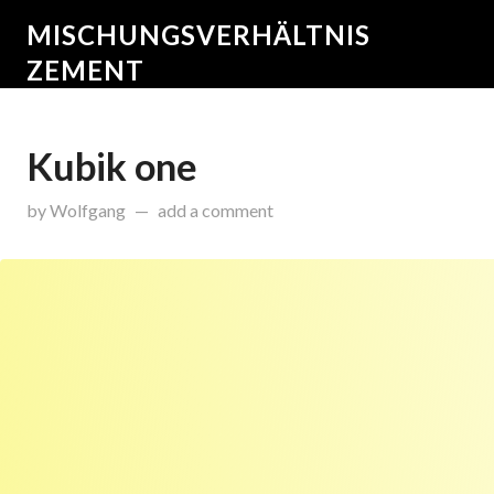
MISCHUNGSVERHÄLTNIS
ZEMENT
Kubik one
on
September 25, 2015
by
Wolfgang
add a comment