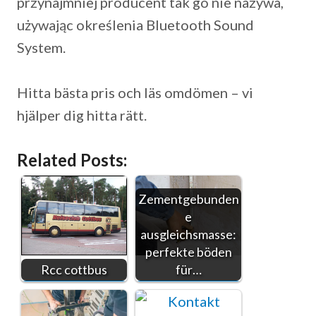
przynajmniej producent tak go nie nazywa,
używając określenia Bluetooth Sound
System.
Hitta bästa pris och läs omdömen – vi
hjälper dig hitta rätt.
Related Posts:
Zementgebunden
e
ausgleichsmasse:
perfekte böden
Rcc cottbus
für…