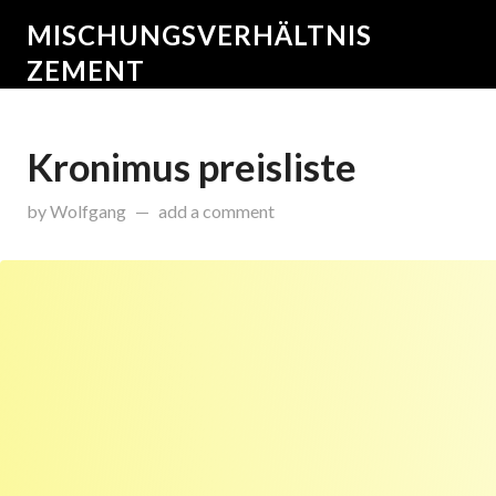
MISCHUNGSVERHÄLTNIS
ZEMENT
Kronimus preisliste
on
Januar 20, 2015
by
Wolfgang
add a comment