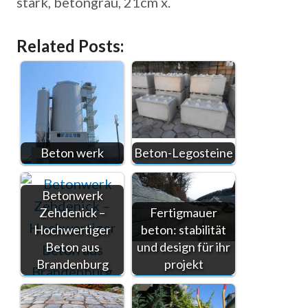
stark, betongrau, 21cm x.
Related Posts:
Beton werk
Beton-Legosteine
Betonwerk
Zehdenick –
Fertigmauer
Hochwertiger
beton: stabilität
Beton aus
und design für ihr
Brandenburg
projekt