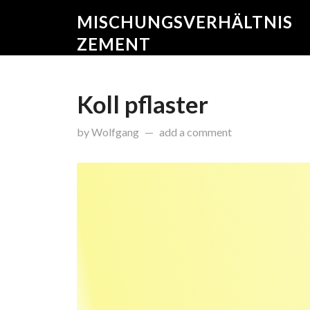
MISCHUNGSVERHÄLTNIS
ZEMENT
Koll pflaster
on
November 16, 2015
by
Wolfgang
add a comment