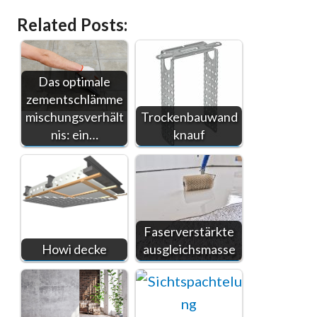
Related Posts:
Das optimale
zementschlämme
mischungsverhält
Trockenbauwand
nis: ein…
knauf
Faserverstärkte
Howi decke
ausgleichsmasse