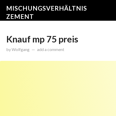
MISCHUNGSVERHÄLTNIS
ZEMENT
Knauf mp 75 preis
on
Dezember 10, 2015
by
Wolfgang
add a comment