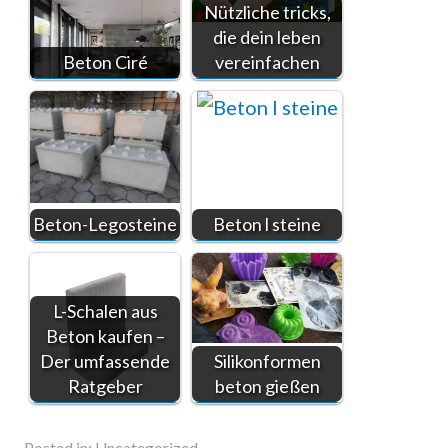
Nützliche tricks,
die dein leben
Beton Ciré
vereinfachen
Beton-Legosteine
Beton l steine
L-Schalen aus
Beton kaufen –
Der umfassende
Silikonformen
Ratgeber
beton gießen
Posted in:
Uncategorized