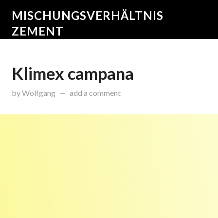
MISCHUNGSVERHÄLTNIS
ZEMENT
Klimex campana
on
Dezember 12, 2016
by
Wolfgang
add a comment