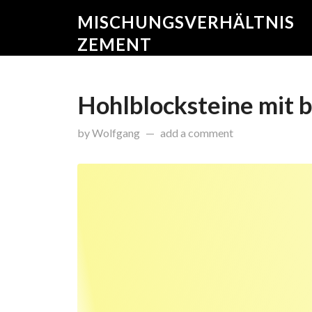
MISCHUNGSVERHÄLTNIS
ZEMENT
Hohlblocksteine mit b
on
Oktober 16, 2015
by
Wolfgang
add a comment