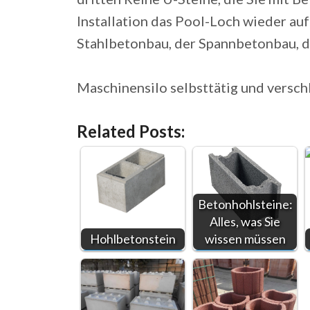
Installation das Pool-Loch wieder auff
Stahlbetonbau, der Spannbetonbau, 
Maschinensilo selbsttätig und verschl
Related Posts:
Betonhohlsteine:
Alles, was Sie
Hohlbetonstein
wissen müssen