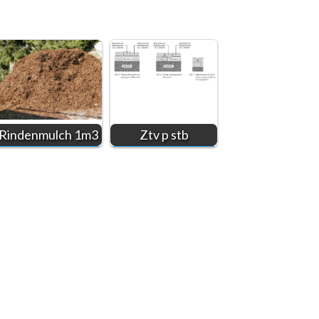
Rindenmulch 1m3
Ztv p stb