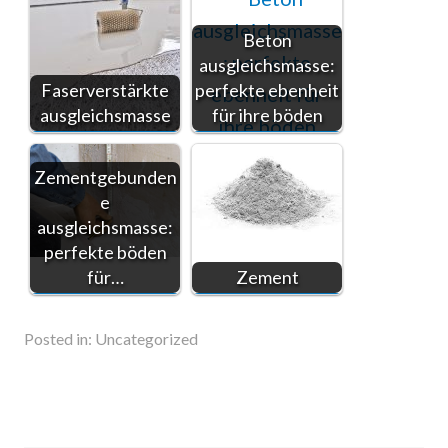
Beton
ausgleichsmasse:
Faserverstärkte
perfekte ebenheit
ausgleichsmasse
für ihre böden
Zementgebunden
e
ausgleichsmasse:
perfekte böden
für…
Zement
Posted in:
Uncategorized