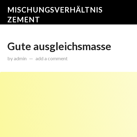
MISCHUNGSVERHÄLTNIS
ZEMENT
Gute ausgleichsmasse
on
Dezember 1, 2014
by
admin
add a comment