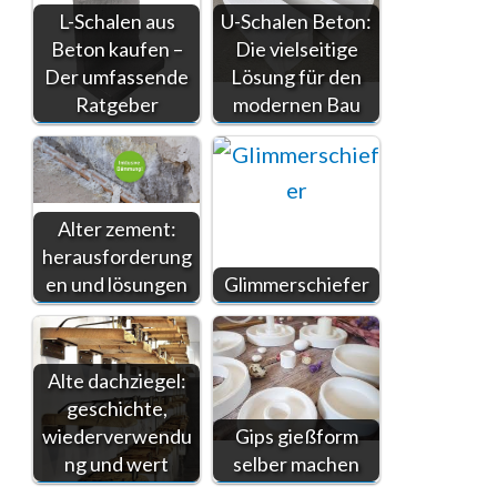
L-Schalen aus
U-Schalen Beton:
Beton kaufen –
Die vielseitige
Der umfassende
Lösung für den
Ratgeber
modernen Bau
Alter zement:
herausforderung
en und lösungen
Glimmerschiefer
Alte dachziegel:
geschichte,
wiederverwendu
Gips gießform
ng und wert
selber machen