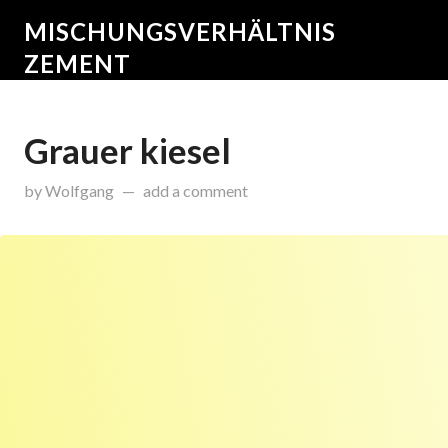
MISCHUNGSVERHÄLTNIS
ZEMENT
Grauer kiesel
on
Januar 16, 2015
by
Wolfgang
add a comment