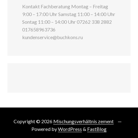
Kontakt Fachberatung Montag – Freitag
9:00 – 17:00 Uhr Samstag 11:00 – 14:00 Uhr
Sontag 11:00 – 14:00 Uhr 07262 338 2882
017658963736
kundenservice@buchkons.ru
Copyright © 2026
Mischungsverhältnis zement
Powered by
WordPress
&
FastBlog