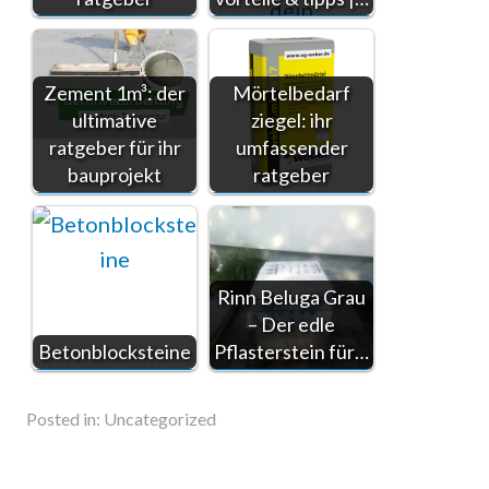
Zement 1m³: der
Mörtelbedarf
ultimative
ziegel: ihr
ratgeber für ihr
umfassender
bauprojekt
ratgeber
Rinn Beluga Grau
– Der edle
Betonblocksteine
Pflasterstein für…
Posted in:
Uncategorized