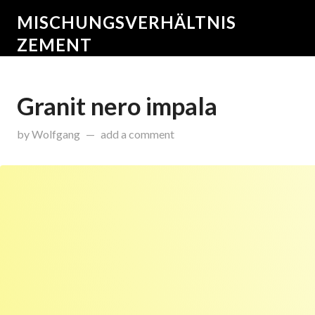
MISCHUNGSVERHÄLTNIS
ZEMENT
Granit nero impala
on
November 13, 2015
by
Wolfgang
add a comment