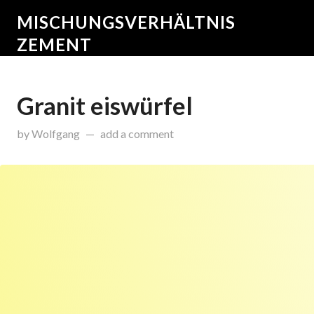
MISCHUNGSVERHÄLTNIS
ZEMENT
Granit eiswürfel
on
August 27, 2015
by
Wolfgang
add a comment