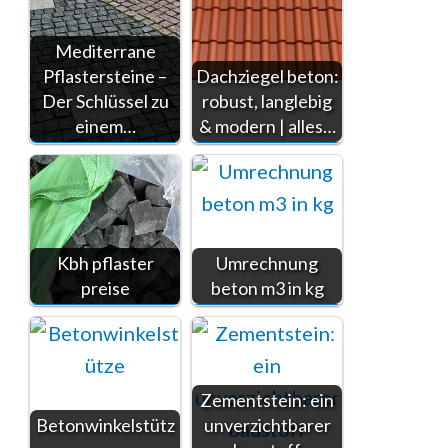
Mediterrane
Pflastersteine –
Dachziegel beton:
Der Schlüssel zu
robust, langlebig
einem…
& modern | alles…
Kbh pflaster
Umrechnung
preise
beton m3 in kg
Zementstein: ein
Betonwinkelstütz
unverzichtbarer