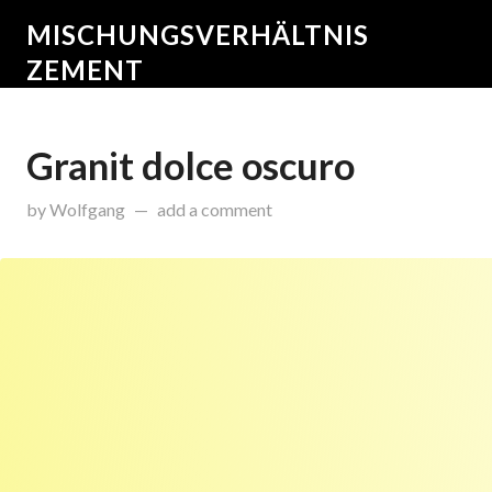
MISCHUNGSVERHÄLTNIS
ZEMENT
Granit dolce oscuro
on
Januar 9, 2015
by
Wolfgang
add a comment