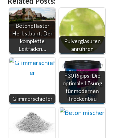
Related Posts:
Betonpflaster
Herbstbunt: Der
komplette
Pulverglasuren
Leitfaden…
anrühren
F30 Rigips: Die
optimale Lösung
für modernen
Glimmerschiefer
Trockenbau