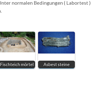
. Unter normalen Bedingungen ( Labortest )
.
Fischteich mörtel
Asbest steine