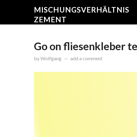
MISCHUNGSVERHÄLTNIS
ZEMENT
Go on fliesenkleber t
on
Januar 9, 2015
by
Wolfgang
add a comment