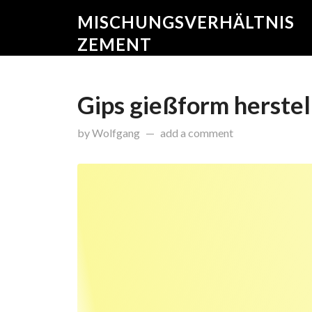
MISCHUNGSVERHÄLTNIS
ZEMENT
Gips gießform herstel
on
September 22, 2015
by
Wolfgang
add a comment