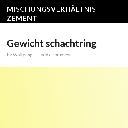
MISCHUNGSVERHÄLTNIS
ZEMENT
Gewicht schachtring
on
Dezember 15, 2015
by
Wolfgang
add a comment