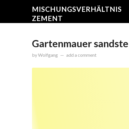
MISCHUNGSVERHÄLTNIS
ZEMENT
Gartenmauer sandste
on
Februar 12, 2015
by
Wolfgang
add a comment