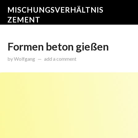
MISCHUNGSVERHÄLTNIS
ZEMENT
Formen beton gießen
on
November 30, 2015
by
Wolfgang
add a comment