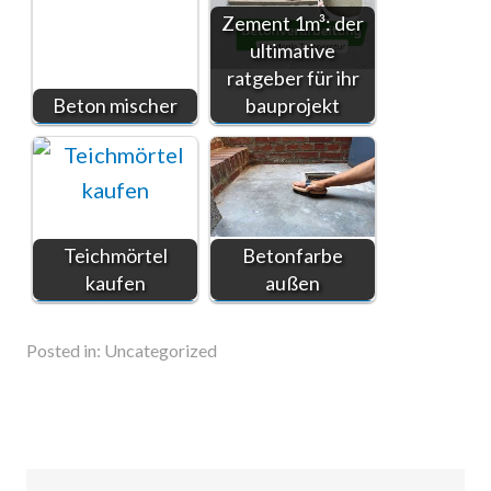
Zement 1m³: der
ultimative
ratgeber für ihr
Beton mischer
bauprojekt
Teichmörtel
Betonfarbe
kaufen
außen
Posted in:
Uncategorized