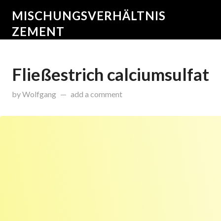
MISCHUNGSVERHÄLTNIS
ZEMENT
Fließestrich calciumsulfat
on
Dezember 28, 2015
by
Wolfgang
add a comment