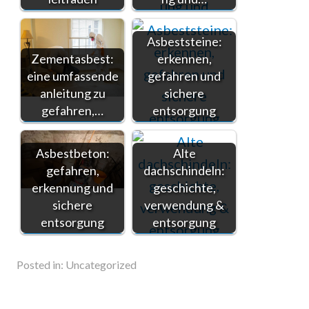
Asbeststeine:
Zementasbest:
erkennen,
eine umfassende
gefahren und
anleitung zu
sichere
gefahren,…
entsorgung
Asbestbeton:
Alte
gefahren,
dachschindeln:
erkennung und
geschichte,
sichere
verwendung &
entsorgung
entsorgung
Posted in:
Uncategorized