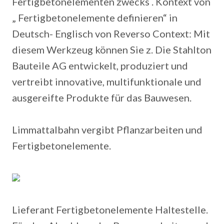
Fertigbetonelementen zwecks . Kontext von
„ Fertigbetonelemente definieren“ in
Deutsch- Englisch von Reverso Context: Mit
diesem Werkzeug können Sie z. Die Stahlton
Bauteile AG entwickelt, produziert und
vertreibt innovative, multifunktionale und
ausgereifte Produkte für das Bauwesen.
Limmattalbahn vergibt Pflanzarbeiten und
Fertigbetonelemente.
Lieferant Fertigbetonelemente Haltestelle.