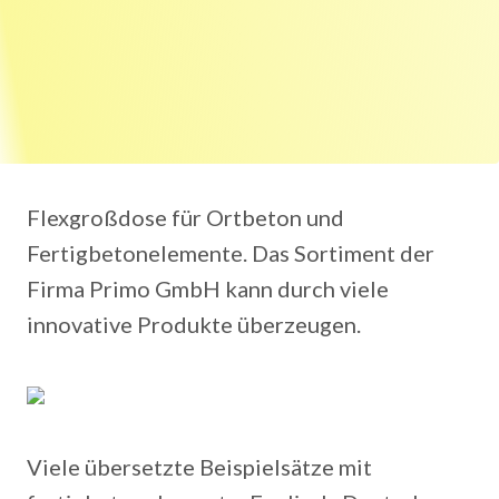
Flexgroßdose für Ortbeton und
Fertigbetonelemente. Das Sortiment der
Firma Primo GmbH kann durch viele
innovative Produkte überzeugen.
Viele übersetzte Beispielsätze mit