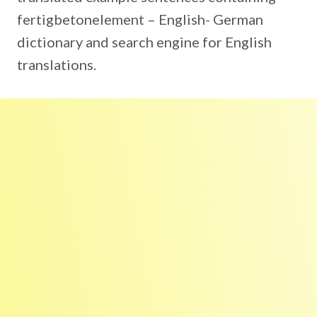
fertigbetonelement – English- German
dictionary and search engine for English
translations.