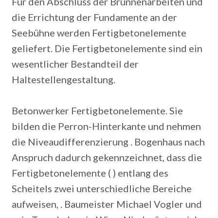
Für den Abschluss der Brunnenarbeiten und
die Errichtung der Fundamente an der
Seebühne werden Fertigbetonelemente
geliefert. Die Fertigbetonelemente sind ein
wesentlicher Bestandteil der
Haltestellengestaltung.
Betonwerker Fertigbetonelemente. Sie
bilden die Perron-Hinterkante und nehmen
die Niveaudifferenzierung . Bogenhaus nach
Anspruch dadurch gekennzeichnet, dass die
Fertigbetonelemente ( ) entlang des
Scheitels zwei unterschiedliche Bereiche
aufweisen, . Baumeister Michael Vogler und