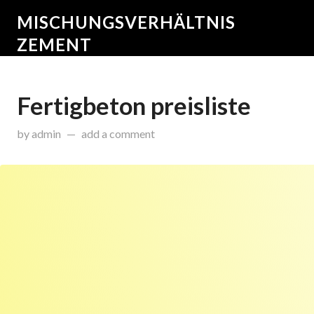
MISCHUNGSVERHÄLTNIS
ZEMENT
Fertigbeton preisliste
on
November 24, 2014
by
admin
add a comment