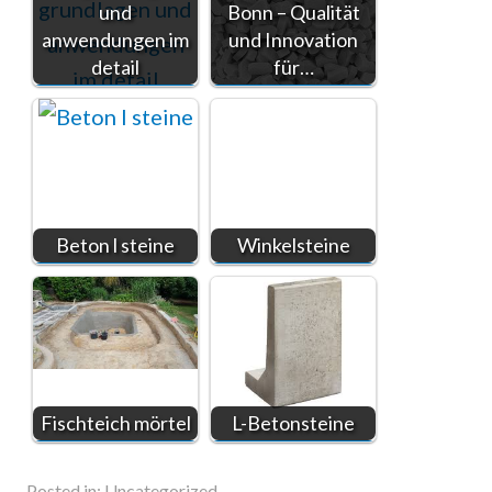
und
Bonn – Qualität
anwendungen im
und Innovation
detail
für…
Beton l steine
Winkelsteine
Fischteich mörtel
L-Betonsteine
Posted in:
Uncategorized