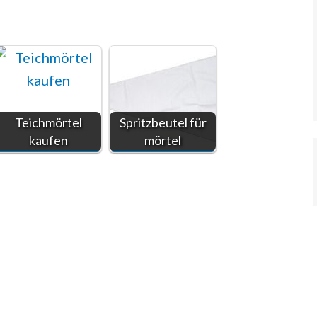
Teichmörtel
Spritzbeutel für
kaufen
mörtel