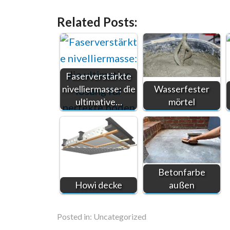
Related Posts:
Faserverstärkte
nivelliermasse: die
Wasserfester
ultimative…
mörtel
Betonfarbe
Howi decke
außen
Posted in:
Uncategorized