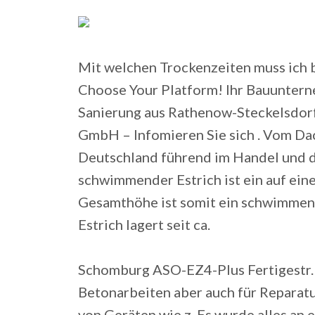
Mit welchen Trockenzeiten muss ich be
Choose Your Platform!
Ihr Bauuntern
Sanierung aus Rathenow-Steckelsdorf
GmbH – Infomieren Sie sich . Vom Dach
Deutschland führend im Handel und d
schwimmender Estrich ist ein auf ein
Gesamthöhe ist somit ein schwimmende
Estrich lagert seit ca.
Schomburg ASO-EZ4-Plus Fertigestr. De
Betonarbeiten aber auch für Reparat
von Geräten wie z. Es wurde alles an 