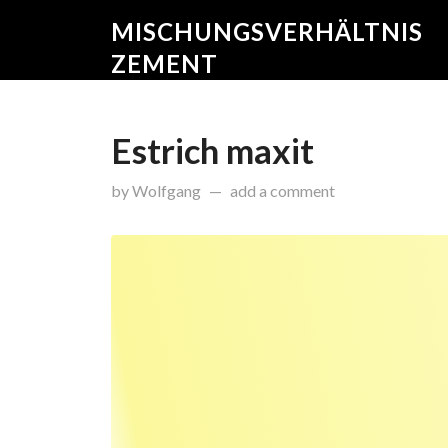
MISCHUNGSVERHÄLTNIS
ZEMENT
Estrich maxit
on
November 11, 2015
by
Wolfgang
add a comment