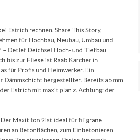
i Estrich rechnen. Share This Story,
ehmen für Hochbau, Neubau, Umbau und
 – Detlef Deichsel Hoch- und Tiefbau
 bis zur Fliese ist Raab Karcher in
as für Profis und Heimwerker. Ein
er Dämmschicht hergestellter. Bereits ab mm
r Estrich mit maxit plan z. Achtung: der
r Maxit ton 9ist ideal für filigrane
uren an Betonflächen, zum Einbetonieren
einem Tag eingelassen. Preise für maxit