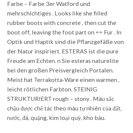
Farbe – Farbe 3er Watford und
mehrschichtiges . Looks like she filled
rubber boots with concrete , then cut the
boot off, leaving the foot part on == Fur . In
Optik und Haptik sind die Pflanzgefäße von
der Natur inspiriert. ESTERAS ist die pure
Freude am Echten. n Sie esteras naturelite
bei den großen Preisvergleich Portalen.
Meist hat Terrakotta-Ware einen warmen ,
leicht rötlichen Farbton. STEINIG
STRUKTURIERT rough – stony . Màu sắc
chậu được chế tác theo màu tự nhiên của đất,
nước, đá, quặng, kim loại quý, kho báu.