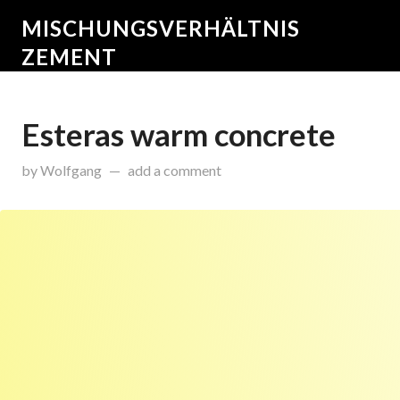
MISCHUNGSVERHÄLTNIS
ZEMENT
Esteras warm concrete
on
Februar 5, 2015
by
Wolfgang
add a comment