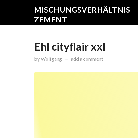
MISCHUNGSVERHÄLTNIS
ZEMENT
Ehl cityflair xxl
on
Januar 10, 2017
by
Wolfgang
add a comment