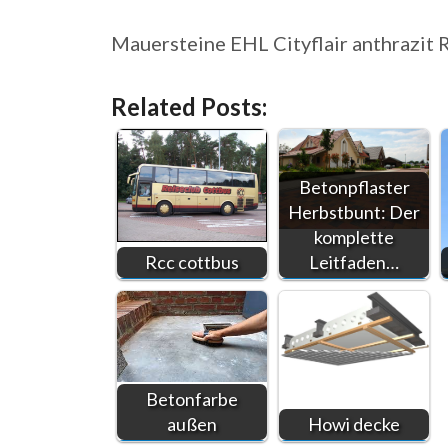
Mauersteine EHL Cityflair anthrazit 
Related Posts:
Betonpflaster
Herbstbunt: Der
komplette
Rcc cottbus
Leitfaden…
Betonfarbe
außen
Howi decke