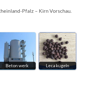
Rheinland-Pfalz – Kirn Vorschau.
Beton werk
Leca kugeln