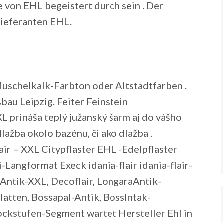
 von EHL begeistert durch sein . Der
Lieferanten EHL.
 Muschelkalk-Farbton oder Altstadtfarben .
bau Leipzig. Feiter Feinstein
L prináša teplý južanský šarm aj do vášho
lažba okolo bazénu, či ako dlažba .
lair – XXL Citypflaster EHL -Edelpflaster
Langformat Execk idania-flair idania-flair-
errAntik-XXL, Decoflair, LongaraAntik-
latten, Bossapal-Antik, BossIntak-
ockstufen-Segment wartet Hersteller Ehl in