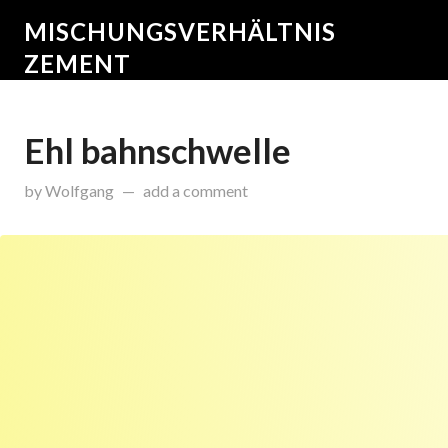
MISCHUNGSVERHÄLTNIS
ZEMENT
Ehl bahnschwelle
on
Oktober 19, 2015
by
Wolfgang
add a comment