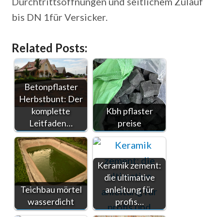
Durchtrittsöffnungen und seitlichem Zulauf
bis DN 1für Versicker.
Related Posts:
Betonpflaster
Herbstbunt: Der
komplette
Kbh pflaster
Leitfaden…
preise
Keramik zement:
die ultimative
Teichbau mörtel
anleitung für
wasserdicht
profis…