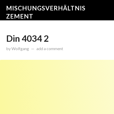
MISCHUNGSVERHÄLTNIS
ZEMENT
Din 4034 2
on
Januar 14, 2015
by
Wolfgang
add a comment