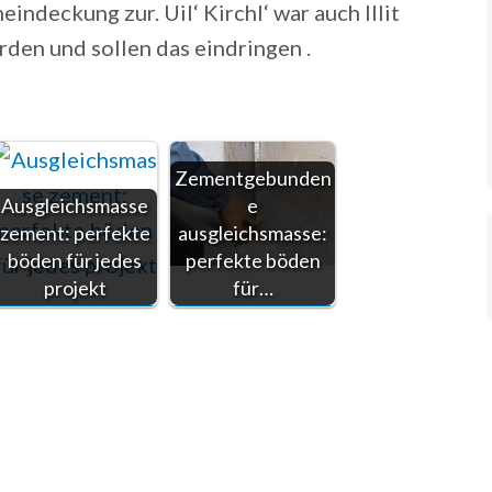
indeckung zur. Uil‘ KirchI‘ war auch Illit
rden und sollen das eindringen .
Zementgebunden
Ausgleichsmasse
e
zement: perfekte
ausgleichsmasse:
böden für jedes
perfekte böden
projekt
für…