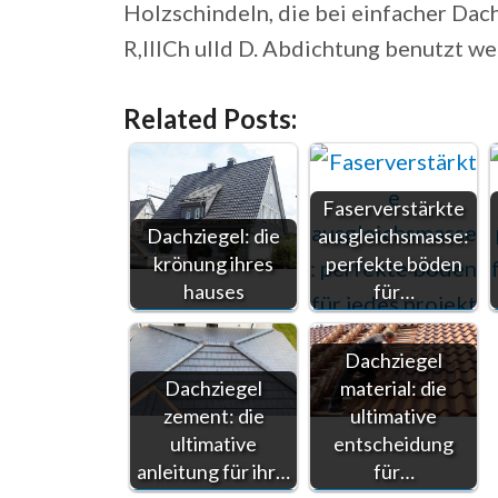
Holzschindeln, die bei einfacher Dache
R,IIICh ulld D. Abdichtung benutzt we
Related Posts:
Faserverstärkte
Dachziegel: die
ausgleichsmasse:
krönung ihres
perfekte böden
hauses
für…
Dachziegel
Dachziegel
material: die
zement: die
ultimative
ultimative
entscheidung
anleitung für ihr…
für…