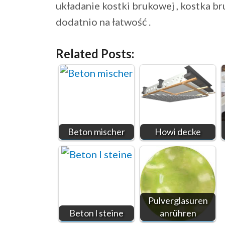
układanie kostki brukowej , kostka 
dodatnio na łatwość .
Related Posts:
Beton mischer
Howi decke
Pulverglasuren
Beton l steine
anrühren