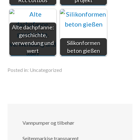
Rcc cottbus
projekt
Alte dachpfanne:
geschichte,
verwendung und
Silikonformen
wert
beton gießen
Posted in:
Uncategorized
Vannpumper og tilbehør
Seitenmarkise transparent