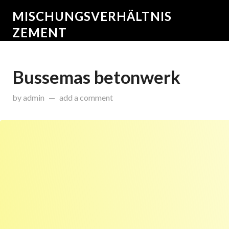
MISCHUNGSVERHÄLTNIS
ZEMENT
Bussemas betonwerk
on
Dezember 8, 2014
by
admin
add a comment