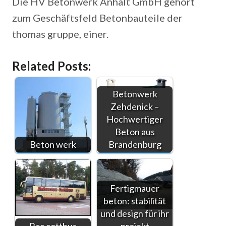
Die HV Betonwerk Anhalt GmbH gehört
zum Geschäftsfeld Betonbauteile der
thomas gruppe, einer.
Related Posts:
Betonwerk
Zehdenick –
Hochwertiger
Beton aus
Beton werk
Brandenburg
Fertigmauer
beton: stabilität
und design für ihr