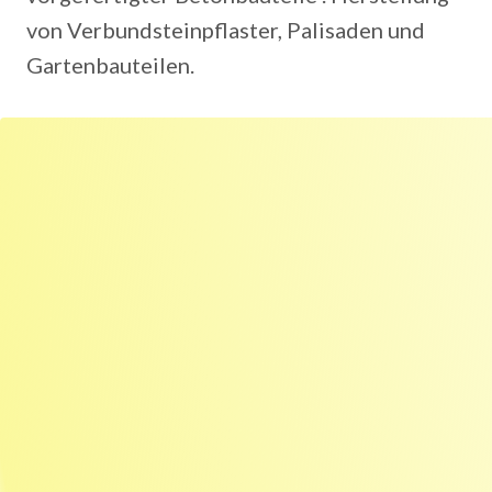
von Verbundsteinpflaster, Palisaden und
Gartenbauteilen.