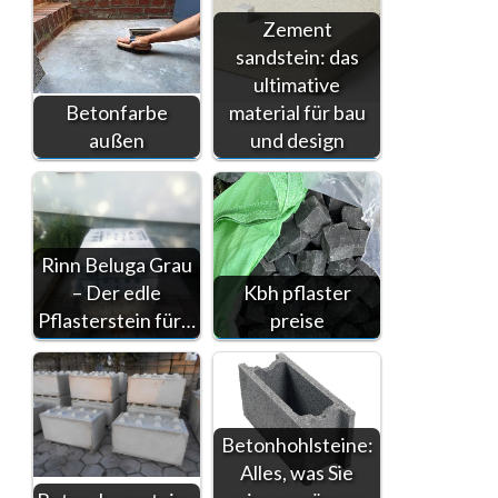
Zement
sandstein: das
ultimative
Betonfarbe
material für bau
außen
und design
Rinn Beluga Grau
– Der edle
Kbh pflaster
Pflasterstein für…
preise
Betonhohlsteine:
Alles, was Sie